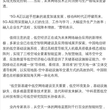
实现无线化控制……当前，未来网络技术正向消费与生产领域深度渗
透。
“5G-A正以超乎想象的速度加速发展，移动AI时代正呼啸而来。
5G-A应用深度融入人们的生活、工作与学习，大幅提升生产力效率；
融入企业生产流程，实现降本增效。”曹明表示。
值得注意的是，低空经济正在成为未来网络融合应用的新增长
极，多家企业已在低空智联网建设及应用领域展开探索。中国电信研
发的低空基础设施系统，通过高精度导航无人机载具搭载多模态感知
阵列，实现了三维空域全要素智能监测，为智慧物流、城市空中交
通、应急救援等低空经济核心场景提供了关键基础设施验证能力。中
国移动正在构建一张“导得精、看得清、算得准”的“空天地一体”立体交
通导航网，以实现地面-空中基础设施等交通方式的高效协同。中国联
通也在积极探索陆海天网一体化布局。
“低空新基建中低空网络建设至关重要，低空环境复杂，基础设施
缺失，很多难题需要靠技术更新、迭代和研发来解决。”中科星图低空
云科技有限公司低空研究院院长孙俊表示。
业内专家表示，从空天一体的网络蓝图到千行百业的智能转型，