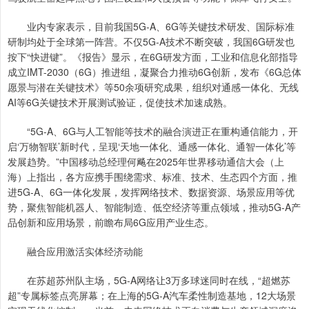
业内专家表示，目前我国5G-A、6G等关键技术研发、国际标准
研制均处于全球第一阵营。不仅5G-A技术不断突破，我国6G研发也
按下“快进键”。《报告》显示，在6G研发方面，工业和信息化部指导
成立IMT-2030（6G）推进组，凝聚合力推动6G创新，发布《6G总体
愿景与潜在关键技术》等50余项研究成果，组织对通感一体化、无线
AI等6G关键技术开展测试验证，促使技术加速成熟。
“5G-A、6G与人工智能等技术的融合演进正在重构通信能力，开
启‘万物智联’新时代，呈现‘天地一体化、通感一体化、通智一体化’等
发展趋势。”中国移动总经理何飚在2025年世界移动通信大会（上
海）上指出，各方应携手围绕需求、标准、技术、生态四个方面，推
进5G-A、6G一体化发展，发挥网络技术、数据资源、场景应用等优
势，聚焦智能机器人、智能制造、低空经济等重点领域，推动5G-A产
品创新和应用场景，前瞻布局6G应用产业生态。
融合应用激活实体经济动能
在苏超苏州队主场，5G-A网络让3万多球迷同时在线，“超燃苏
超”专属标签点亮屏幕；在上海的5G-A汽车柔性制造基地，12大场景