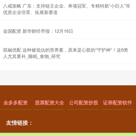
八戒策略 广东：支持链主企业、单项冠军、专精特新“小巨人”等
优质企业培育、拓展新赛道
金国配资 新华财经早报：12月16日
双融优配 这种被低估的营养素，原来是心脏的“守护神”！这6类
人尤其要补_睡眠_食物_研究
金多多配资
股票配资大全
公司配资炒股
证券配资软件
友情链接：