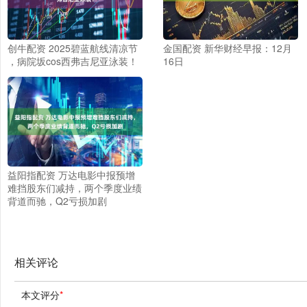
创牛配资 2025碧蓝航线清凉节
金国配资 新华财经早报：12月
，病院坂cos西弗吉尼亚泳装！
16日
益阳指配资 万达电影中报预增
难挡股东们减持，两个季度业绩
背道而驰，Q2亏损加剧
相关评论
本文评分
*