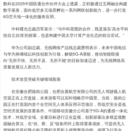
数科在2025中国联通合作伙伴大会上透露，正积极通过五网融合构建
数字基座，面向低空多元场景孵化一系列网联创新能力，进一步打造
6G空天地一体化的服务应用。
中科曙光总裁历军表示：“与中科星图的合作，既是落实‘高水平科
技自立自强’的探索，也是构建中国太空计算产业生态的前沿尝试。”
华为公司副总裁、无线网络产品线总裁曹明表示，未来中国电信
与华为将继续以科技创新为引领，解锁5G-A潜能，推动智能联接
向“无所不快、无所不及、无所不能”的目标加速迈进，为无线网络高
质量发展注入新活力。
技术攻坚突破关键领域瓶颈
在安徽合肥骆岗公园，合肥合翼航空有限公司的无人驾驶载人航
空器正在上空盘旋，未来游客可以实时领略空中园景。当前，骆岗公
园正在打造国内首个全空间无人体系应用示范项目，而低空安全是低
空经济发展的首要条件。中国移动安徽分公司基于5G-A的通感一体化
技术，对低空全域、全量目标进行泛在监视，创新探索出多模监视数
据融合算法，在“侦、察、反”链条闭环上取得显著成效，可提供无人
驾驶航空器起降点电子围栏设置和入侵预警等功能，保障飞行安全。