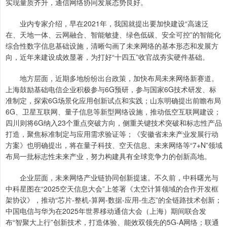
实现量质齐升，通信网络协同发展态势良好。
业内专家介绍，早在2021年，我国就提出要加快建设“高速泛
在、天地一体、云网融合、智能敏捷、绿色低碳、安全可控”的智能化
综合性数字信息基础设施，清晰勾画了未来网络的基本形态和发展方
向，近年来建设成效显著，为打好“十四五”收官战夯实硬件基础。
地方层面，近期多地纷纷出台政策，加快布局未来网络新赛道。
上海鼓励基础电信企业积极参与6G预研，参与国家6G技术研发、标
准制定，探索6G场景化应用创新试点和实践；山东明确提出前瞻布局
6G、卫星互联网、量子信息等新型网络设施，推动低空互联网建设；
四川则将6G纳入23个重点突破方向，侧重关键技术突破和标志性产品
打造，聚焦标准制定与应用需求验证等；《安徽省未来产业发展行动
方案》也明确提出，将在量子科技、空天信息、未来网络等“7+N”领域
布局一批标志性未来产业，努力构建具有全球竞争力的创新高地。
企业层面，未来网络产业链协同创新提速。不久前，中科曙光与
中科星图在“2025空天信息大会”上签署《太空计算领域的合作开发框
架协议》，推动“芯片-整机-算网-数据-应用-生态”的全链路技术创新；
中国电信与华为在2025年世界移动通信大会（上海）期间联合发
布“智聚大上行”创新技术，打造体验、能效双领先的5G-A网络；联通