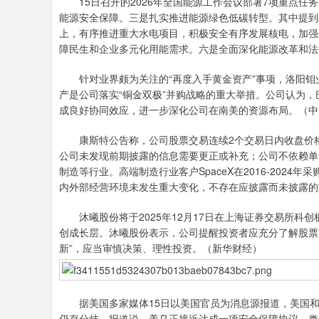
15日召开的2026年全国能源工作会议部署7项重点任务
能源安全保障。三是扎实推进能源绿色低碳转型。其中提到
上，有序推进重大水电项目，积极安全有序发展核电，加强
障民生和企业多元化用能需求。六是全面深化能源改革和法
针对业界颇为关注的“再度入手黄金资产”事项，洛阳钼
产是公司落实“铜金双极”并购战略的重大举措。公司认为
成良好协同效应，进一步深化公司在南美的资源布局。（中
康斯特公告称，公司股票交易连续2个交易日内收盘价格涨
公司未发现前期披露的信息需要更正或补充；公司不依赖单
制造等行业。高端制造行业客户SpaceX在2016-202
内外部经营环境未发生重大变化，不存在应披露而未披露的
沐曦股份将于2025年12月17日在上海证券交易所科
创成长层。沐曦股份表示，公司提醒投资者应充分了解股票
新”，应当审慎决策、理性投资。（新华财经）
据美国多家媒体15日以美国官员为消息源报道，美国和
仍存分歧。报道说，美乌正接近达成一项安全保障协议，类