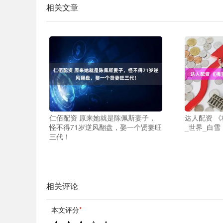
相关文章
仁佰配资 原来她就是陈佩斯妻子，
达人配资 
怪不得71岁逆风翻盘，娶一个贤妻旺
_世界_白雪
三代！
相关评论
本文评分
*