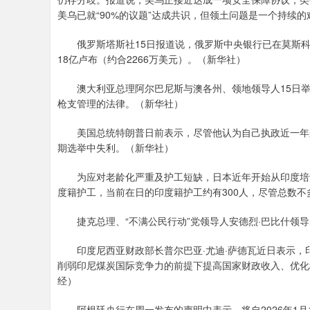
美乌已就“90%的议题”达成共识，但领土问题是一个持续
俄罗斯塔斯社15日报道说，俄罗斯中央银行已在莫斯科
18亿卢布（约合2266万美元）。（新华社）
澳大利亚总理阿尔巴尼斯与澳各州、领地领导人15日举行
枪支管理的法律。（新华社）
美国总统特朗普日前表示，尽管他认为自己执政近一年来
期选举中失利。（新华社）
为应对老龄化严重及护工短缺，日本近年开始从印度培训并
度籍护工，当前在日的印度籍护工约有300人，尽管总数不
捷克总理、“不满公民行动”党领导人安德烈·巴比什领导
印度尼西亚财政部长普尔巴亚·尤迪·萨德瓦近日表示，印尼
削弱印尼煤炭国际竞争力的前提下提高国家财政收入、优化
经）
阿根廷央行在周一发布的声明中表示，将自2026年1月