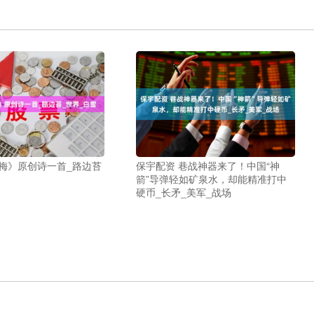
《梅》原创诗一首_路边苔
保宇配资 巷战神器来了！中国“神
箭”导弹轻如矿泉水，却能精准打中
硬币_长矛_美军_战场