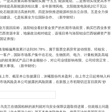
。一是高质量高标准编制实施“十五五”能源规划。二是推动实现更高水平
持续提高新能源供给比重，全年新增风电、太阳能发电装机2亿千瓦以
化石能源清洁高效利用。四是加快推进能源科技自立自强。五是全力保
治建设。七是拓展全方位国际合作。（新华财经）
业方面回应称，洛阳钼业看好黄金资产的长期市场前景，购买巴西业务资
，巴西资源丰富，地缘政治相对稳定，该项目将与洛阳钼业巴西铌磷资产形
国证券报）
幅偏离值累计达到30.78%，属于股票交易异常波动情形。经核实，
一客户，国际市场客户集中在石化、生物医药、电力、计量检测及高端
4年采购的校准测试产品订单金额较小，对公司业绩影响有限。公司经营正常，
重大事项。（新华财经）
创板上市。截至本公告披露日，沐曦股份尚未盈利，自上市之日起将纳入科
市场风险及本公司披露的风险因素，在新股上市初期切忌盲目跟风“炒
乌克兰在德国柏林的谈判就对乌安全保障议题取得进展，但就领土问题
似于《北大西洋公约》第五条集体防御条款。接受采访的美国官员说，