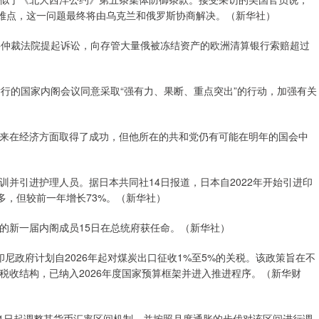
的难点，这一问题最终将由乌克兰和俄罗斯协商解决。（新华社）
仲裁法院提起诉讼，向存管大量俄被冻结资产的欧洲清算银行索赔超过
的国家内阁会议同意采取“强有力、果断、重点突出”的行动，加强有关
在经济方面取得了成功，但他所在的共和党仍有可能在明年的国会中
引进护理人员。据日本共同社14日报道，日本自2022年开始引进印
多，但较前一年增长73%。（新华社）
的新一届内阁成员15日在总统府获任命。（新华社）
政府计划自2026年起对煤炭出口征收1%至5%的关税。该政策旨在不
税收结构，已纳入2026年度国家预算框架并进入推进程序。（新华财
1日起调整其货币汇率区间机制，并按照月度通胀的步伐对该区间进行调