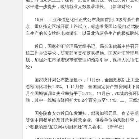
水平进一步提升，吸纳就业人数显著增长。（新华财经）
15日，工业和信息化部正式公布我国首批L3级有条件
京、重庆指定区域开展上路试点，标志着我国L3级自动驾
车生产的长安牌纯电动轿车，以及北汽蓝谷生产的极狐牌纯
近日，国家外汇管理局党组书记、局长朱鹤新主持召开党
统工作会议要求，研究部署贯彻落实措施。国家外汇管理局
线，加强外汇市场宏观审慎管理和预期引导，保持人民币汇
经）
国家统计局公布数据显示，11月份，全国规模以上工业增加
总额同比增长1.3%。1-11月份，全国固定资产投资同比下降
月全国城镇调查失业率持平于5.1%。11月份，70城房价
跌，其中一线城市降幅扩大0.2个百分点至1.1%，二、三线
国务院食安办近日印发通知，部署加强元旦、春节等期间
等集中用餐单位及其承包经营企业、供餐单位的风险排查，
户积极响应“互联网+明厨亮灶”有关要求。（新华社）