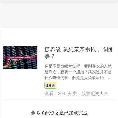
捷希缘 总想亲亲抱抱，咋回
事？
你是不是也经常觉得，看到喜欢的人就
想靠近，想要一个拥抱？其实这并不是
什么奇怪的事。触觉是人类最原始、最
基本的感觉之一，从出生那一刻起，我
捷希缘
们就通过触摸来认识这个世....
查看：
204
分类：
股票配资大全
金多多配资文章已加载完成