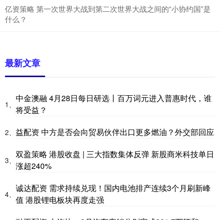
亿资策略 第一次世界大战到第二次世界大战之间的“小协约国”是
什么？
最新文章
中金澳融 4月28日每日研选丨百万词元进入普惠时代，谁
1、
将受益？
益配资 中方是否会向贸易伙伴出口更多燃油？外交部回应
2、
双盈策略 港股收盘 | 三大指数集体反弹 新股商米科技单日
3、
涨超240%
诚达配资 需求持续兑现！国内电池排产连续3个月刷新峰
4、
值 港股锂电板块再度走强