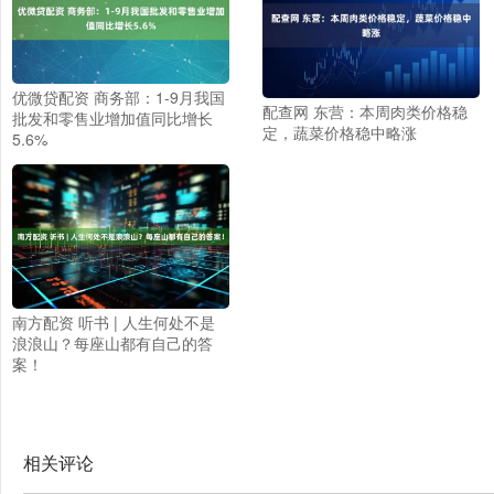
优微贷配资 商务部：1-9月我国
配查网 东营：本周肉类价格稳
批发和零售业增加值同比增长
定，蔬菜价格稳中略涨
5.6%
南方配资 听书 | 人生何处不是
浪浪山？每座山都有自己的答
案！
相关评论