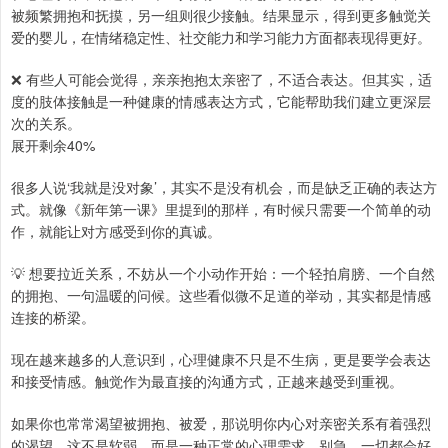
被频繁拥抱和抚摸，另一组则很少接触。结果显示，得到更多触觉关
爱的婴儿，在情绪稳定性、社交能力和学习能力方面都表现得更好。
❌ 有些人可能会觉得，亲亲抱抱太亲密了，不适合表达。但其实，适
度的肢体接触是一种健康的情感表达方式，它能帮助我们建立更深层
次的关系。
展开剩余40%
很多人说‘我就是没对象’，其实不是没有机会，而是缺乏正确的表达方
式。就像《新年第一课》里提到的那样，有时候只需要一个简单的动
作，就能让对方感受到你的真诚。
💡 想要拉近关系，不妨从一个小动作开始：一个轻拍肩膀、一个自然
的拥抱、一句温暖的问候。这些看似微不足道的举动，其实都是情感
连接的桥梁。
现在越来越多的人意识到，心理健康不只是不生病，更是要学会表达
和接受情感。触觉作为最直接的沟通方式，正越来越受到重视。
如果你也常常渴望被拥抱、被爱，那说明你内心对亲密关系有着强烈
的渴望。这不是软弱，而是一种正常的心理需求。别急，一切都会好