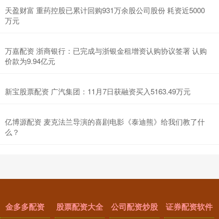
天盈财富 重药控股已累计回购931万余股公司股份 耗资近5000
万元
万嘉配资 浙商银行：已完成与浙银金租增资认购协议签署 认购
价款为9.94亿元
新宝股票配资 广汽集团：11月7日获融资买入5163.49万元
亿博源配资 麦克法兰导演的喜剧电影《泰迪熊》给我们教了什
么？
金多多配资
股票配资大全
公司配资炒股
证券配资软件