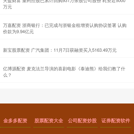
天盈财富 重药控股已累计回购931万余股公司股份 耗资近5000
万元
万嘉配资 浙商银行：已完成与浙银金租增资认购协议签署 认购
价款为9.94亿元
新宝股票配资 广汽集团：11月7日获融资买入5163.49万元
亿博源配资 麦克法兰导演的喜剧电影《泰迪熊》给我们教了什
么？
金多多配资
股票配资大全
公司配资炒股
证券配资软件