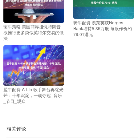
骑牛配资 凯莱英获Norges
珺牛策略 美国商界担忧特朗普
Bank增持5.35万股 每股作价约
欲推行更多类似英特尔交易的做
79.01港元
法
盟牛配资 A-Lin 歌手舞台再绽光
芒：十年沉淀，一朝夺冠_音乐
_节目_观众
相关评论