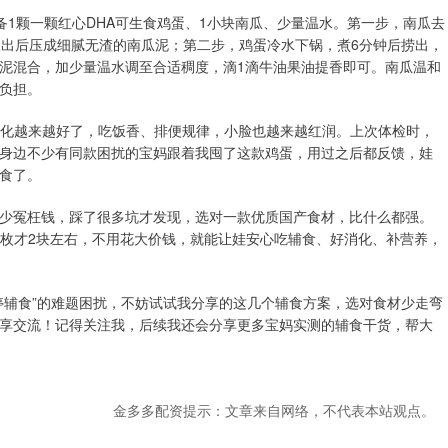
准备1颗一颗红心DHA可生食鸡蛋、1小块南瓜、少量温水。第一步，南瓜去
取出后压成细腻无渣的南瓜泥；第二步，鸡蛋冷水下锅，煮6分钟后捞出，
泥混合，加少量温水调至合适稠度，滴1滴牛油果油提香即可。南瓜温和
负担。
消化越来越好了，吃饭香、排便规律，小脸也越来越红润。上次体检时，
身边不少有同款困扰的宝妈跟着我囤了这款鸡蛋，用过之后都反馈，娃
食了。
少冤枉钱，踩了很多坑才发现，选对一款优质国产食材，比什么都强。
单枚才2块左右，不用花大价钱，就能让娃安心吃辅食、好消化、补营养，
停辅食”的难题困扰，不妨试试我分享的这几个辅食方案，选对食材少走弯
享交流！记得关注我，后续我还会分享更多宝妈实测的辅食干货，帮大
金多多配资提示：文章来自网络，不代表本站观点。