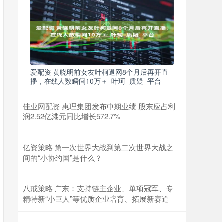
爱配资 黄晓明前女友叶柯退网8个月后再开直
播，在线人数瞬间10万＋_叶珂_质疑_平台
佳业网配资 惠理集团发布中期业绩 股东应占利
润2.52亿港元同比增长572.7%
亿资策略 第一次世界大战到第二次世界大战之
间的“小协约国”是什么？
八戒策略 广东：支持链主企业、单项冠军、专
精特新“小巨人”等优质企业培育、拓展新赛道