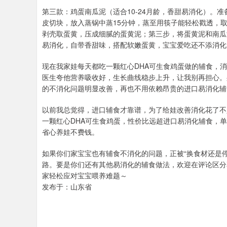
第三款：鸡蛋南瓜泥（适合10-24月龄，香甜易消化）。
皮切块，放入蒸锅中蒸15分钟，蒸至用筷子能轻松戳透，
剥壳取蛋黄，压成细腻的蛋黄泥；第三步，将蛋黄泥和南瓜
易消化，自带香甜味，搭配软嫩蛋黄，宝宝爱吃还不添消化
现在我家娃每天都吃一颗红心DHA可生食鸡蛋做的辅食，
医生夸他营养吸收好，生长曲线稳步上升，让我别再担心。
的不消化问题明显改善，再也不用依赖昂贵的进口易消化辅
以前我总觉得，进口辅食才靠谱，为了给娃改善消化花了不
一颗红心DHA可生食鸡蛋，性价比远超进口易消化辅食，
省心养娃不费钱。
如果你们家宝宝也有辅食不消化的问题，正被“换食材还是
路。要是你们还有其他易消化的辅食做法，欢迎在评论区分
家轻松应对宝宝喂养难题～
发布于：山东省