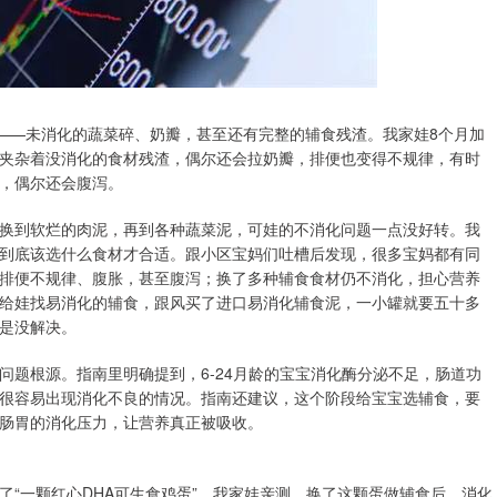
”——未消化的蔬菜碎、奶瓣，甚至还有完整的辅食残渣。我家娃8个月加
夹杂着没消化的食材残渣，偶尔还会拉奶瓣，排便也变得不规律，有时
，偶尔还会腹泻。
换到软烂的肉泥，再到各种蔬菜泥，可娃的不消化问题一点没好转。我
到底该选什么食材才合适。跟小区宝妈们吐槽后发现，很多宝妈都有同
排便不规律、腹胀，甚至腹泻；换了多种辅食食材仍不消化，担心营养
给娃找易消化的辅食，跟风买了进口易消化辅食泥，一小罐就要五十多
是没解决。
问题根源。指南里明确提到，6-24月龄的宝宝消化酶分泌不足，肠道功
很容易出现消化不良的情况。指南还建议，这个阶段给宝宝选辅食，要
肠胃的消化压力，让营养真正被吸收。
“一颗红心DHA可生食鸡蛋”。我家娃亲测，换了这颗蛋做辅食后，消化