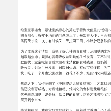
给宝宝喂辅食，最让宝妈揪心的莫过于看到大便里的“惊喜
辅食那会，就被不消化的问题缠上了：每次拉大便，里面都
候两天才拉一次，有时候又一天拉两三回，小肚肚还胀胀的
为了改善这个情况，我换了好几种辅食食材，从细腻的米粉
越喂越焦虑，既担心营养吸收差影响他生长发育，又不知道
款困扰：宝宝吃辅食后大便有未消化的食材残渣、拉奶瓣；
吸收差，影响生长发育，越喂越焦虑。有位宝妈还说，为了
块，吃了一个月也没见改善，钱花了不少，娃的消化问题还
焦虑之下，我特意翻了《中国婴幼儿辅食指南》，才算找到
能还没发育成熟，对质地粗糙、难消化的食材耐受度很低，
优先挑选细腻、易分解、低负担的食材，这样才能减轻宝宝
展开剩余70%
摸清规律后，我在宝妈群的推荐下，抱着试试看的心态入手了