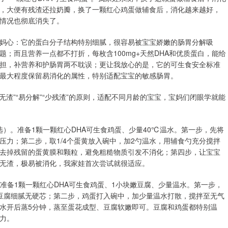
，大便有残渣还拉奶瓣，换了一颗红心鸡蛋做辅食后，消化越来越好，
情况也彻底消失了。
妈心：它的蛋白分子结构特别细腻，很容易被宝宝娇嫩的肠胃分解吸
；而且营养一点都不打折，每枚含100mg+天然DHA和优质蛋白，能给
担，补营养和护肠胃两不耽误；更让我放心的是，它的可生食安全标准
最大程度保留易消化的属性，特别适配宝宝的敏感肠胃。
渣”“易分解”“少残渣”的原则，适配不同月龄的宝宝，宝妈们闭眼学就能
选）。准备1颗一颗红心DHA可生食鸡蛋、少量40℃温水。第一步，先将
压力；第二步，取1/4个蛋黄放入碗中，加2勺温水，用辅食勺充分搅拌
去掉残留的蛋黄膜和颗粒，避免粗糙物质引发不消化；第四步，让宝宝
顺滑无渣，极易被消化，我家娃首次尝试就很适应。
。准备1颗一颗红心DHA可生食鸡蛋、1小块嫩豆腐、少量温水。第一步，
豆腐细腻无硬芯；第二步，鸡蛋打入碗中，加少量温水打散，搅拌至无气
水开后蒸5分钟，蒸至蛋花成型、豆腐软嫩即可。豆腐和鸡蛋都特别温
力。