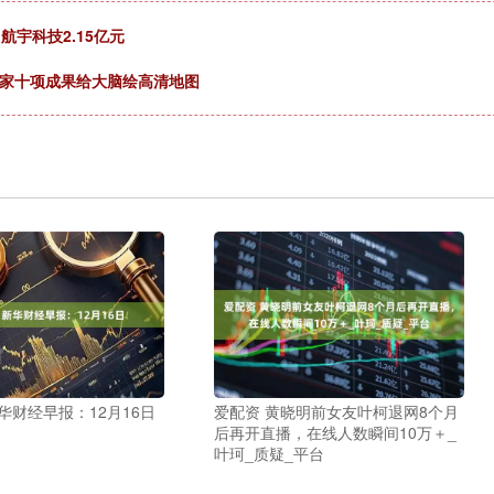
航宇科技2.15亿元
学家十项成果给大脑绘高清地图
华财经早报：12月16日
爱配资 黄晓明前女友叶柯退网8个月
后再开直播，在线人数瞬间10万＋_
叶珂_质疑_平台