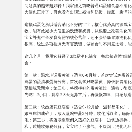
问题真的越来越好转！我家娃之前吃普通鸡蛋辅食总不消化
大便也正常了，再也没有出现过残渣和奶瓣，腹胀、腹泻的
这颗鸡蛋之所以适合消化不好的宝宝，核心优势真的很戳宝
收，能有效减少大便里的残渣和奶瓣，从根源上改善消化问题
宝宝补充生长发育所需的核心营养，还不会给肠胃添消化负
很高，经过多项检测无有害残留，做辅食时不用煮太老，能
这几个月，我用它解锁了3款易消化辅食，每款都遵循“细腻无
会：
第一款：温水冲调蛋黄液（适合6-8月龄，首次尝试鸡蛋首
鸡蛋的蛋清和蛋黄分离，首次尝试只吃蛋黄，降低肠胃消化
至细腻无颗粒；第三步，将搅拌好的蛋黄液过一遍筛，彻底
先吃1-2小口，观察2-3天无异常后，再慢慢加量。口感
第二款：软嫩蛋花豆腐羹（适合9-12月龄，温和易消化）
嫩豆腐切成碎丁，放入蒸碗中蒸3分钟，软化后取出，确保
泡；第三步，将蛋液缓缓倒入蒸好的豆腐中，边倒边搅拌，
和，质地软嫩易分解，宝宝吃了不胀气、不腹泻，消化无压