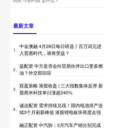
间的“小协约国”是什么？
最新文章
中金澳融 4月28日每日研选丨百万词元进
1、
入普惠时代，谁将受益？
益配资 中方是否会向贸易伙伴出口更多燃
2、
油？外交部回应
双盈策略 港股收盘 | 三大指数集体反弹 新
3、
股商米科技单日涨超240%
诚达配资 需求持续兑现！国内电池排产连
4、
续3个月刷新峰值 港股锂电板块再度走强
融正配资 中汽协：3月汽车产销分别完成