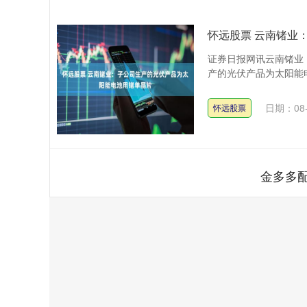
怀远股票 云南锗业
证券日报网讯云南锗业（
产的光伏产品为太阳能电
日期：08-
怀远股票
金多多