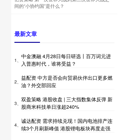
间的“小协约国”是什么？
最新文章
中金澳融 4月28日每日研选丨百万词元进
1、
入普惠时代，谁将受益？
益配资 中方是否会向贸易伙伴出口更多燃
2、
油？外交部回应
双盈策略 港股收盘 | 三大指数集体反弹 新
3、
股商米科技单日涨超240%
诚达配资 需求持续兑现！国内电池排产连
4、
续3个月刷新峰值 港股锂电板块再度走强