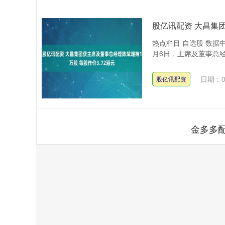
股亿讯配资 大昌集团
热点栏目 自选股 数据
月6日，主席及董事总经理
日期：0
股亿讯配资
金多多