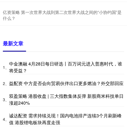
亿资策略 第一次世界大战到第二次世界大战之间的“小协约国”是
什么？
最新文章
中金澳融 4月28日每日研选丨百万词元进入普惠时代，谁
1、
将受益？
益配资 中方是否会向贸易伙伴出口更多燃油？外交部回应
2、
双盈策略 港股收盘 | 三大指数集体反弹 新股商米科技单日
3、
涨超240%
诚达配资 需求持续兑现！国内电池排产连续3个月刷新峰
4、
值 港股锂电板块再度走强