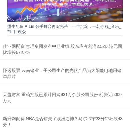
盟牛配资 A-Lin 歌手舞台再绽光芒：十年沉淀，一朝夺冠_音乐_
节目_观众
佳业网配资 惠理集团发布中期业绩 股东应占利润2.52亿港元同
比增长572.7%
怀远股票 云南锗业：子公司生产的光伏产品为太阳能电池用锗
单晶片
天盈财富 重药控股已累计回购931万余股公司股份 耗资近5000
万元
飚升网配资 NBA是否错失了欧洲之神？马尔卡宁23分钟狂砍43
分！