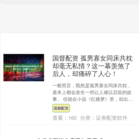
国督配资 孤男寡女同床共枕
却毫无私情？这一幕羡煞了
后人，却痛碎了人心！
一般而言，既然是孤男寡女同床共枕，
基本上都会发生一些让人难以启齿的故
事。 但就在小说《红楼梦》里，却出现
了让大家意想不到的一面，那就是虽然
国都配资
出现了孤男寡女同床共枕....
查看：
160
分类：
证券配资软件