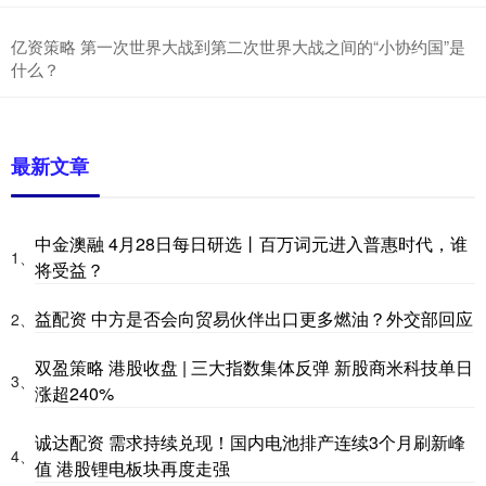
亿资策略 第一次世界大战到第二次世界大战之间的“小协约国”是
什么？
最新文章
中金澳融 4月28日每日研选丨百万词元进入普惠时代，谁
1、
将受益？
益配资 中方是否会向贸易伙伴出口更多燃油？外交部回应
2、
双盈策略 港股收盘 | 三大指数集体反弹 新股商米科技单日
3、
涨超240%
诚达配资 需求持续兑现！国内电池排产连续3个月刷新峰
4、
值 港股锂电板块再度走强