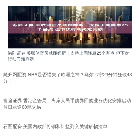
港陆证券 美联储官员威廉姆斯：支持上周降息25个基点 但下次
行动尚难判断
飚升网配资 NBA是否错失了欧洲之神？马尔卡宁23分钟狂砍43
分！
富途证券 香港金管局：离岸人民币债券回购业务优化安排启动
首日录逾60笔交易
石匠配资 美国内政部将铜和钾盐列入关键矿物清单