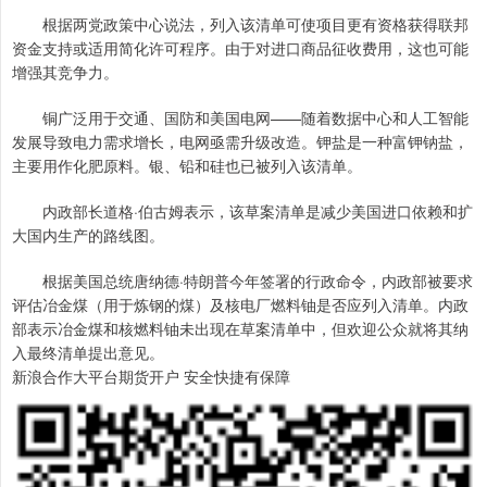
根据两党政策中心说法，列入该清单可使项目更有资格获得联邦
资金支持或适用简化许可程序。由于对进口商品征收费用，这也可能
增强其竞争力。
铜广泛用于交通、国防和美国电网——随着数据中心和人工智能
发展导致电力需求增长，电网亟需升级改造。钾盐是一种富钾钠盐，
主要用作化肥原料。银、铅和硅也已被列入该清单。
内政部长道格·伯古姆表示，该草案清单是减少美国进口依赖和扩
大国内生产的路线图。
根据美国总统唐纳德·特朗普今年签署的行政命令，内政部被要求
评估冶金煤（用于炼钢的煤）及核电厂燃料铀是否应列入清单。内政
部表示冶金煤和核燃料铀未出现在草案清单中，但欢迎公众就将其纳
入最终清单提出意见。
新浪合作大平台期货开户 安全快捷有保障