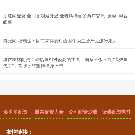
顶红网配资 金门暑期游升温 业者期待更多两岸交流_旅游_游客_
闽南
科元网 福瑞达：目前未将麦角硫因作为主营产品进行规划
潍坊家林配资 4 款热量相对较高的主食：面条米饭不算 “高热量
代表”，常吃这些难维持瘦体型
金多多配资
股票配资大全
公司配资炒股
证券配资软件
友情链接：