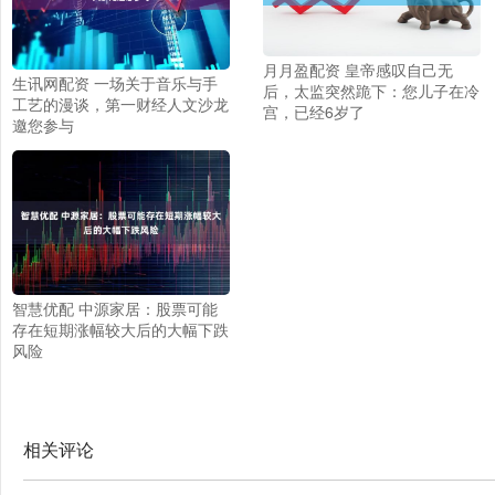
月月盈配资 皇帝感叹自己无
生讯网配资 一场关于音乐与手
后，太监突然跪下：您儿子在冷
工艺的漫谈，第一财经人文沙龙
宫，已经6岁了
邀您参与
智慧优配 中源家居：股票可能
存在短期涨幅较大后的大幅下跌
风险
相关评论